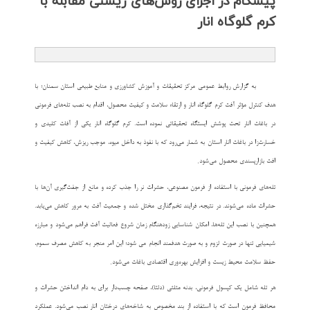
پیشگام در اجرای روش‌های زیستی مقابله با
كرم گلوگاه انار
به گزارش روابط عمومی مرکز تحقیقات و آموزش کشاورزی و منابع طبیعی استان سمنان؛ با
هدف کنترل مؤثر آفت کرم گلوگاه انار و ارتقاء سلامت و کیفیت محصول، اقدام به نصب تله‌های فرمونی
در باغات انار تحت پوشش ایستگاه تحقیقاتی نموده است. کرم گلوگاه انار یکی از آفات کلیدی و
خسارت‌زا در باغات انار استان به شمار می‌رود که با نفوذ به داخل میوه، موجب ریزش، کاهش کیفیت و
.
افت بازارپسندی محصول می‌شود
تله‌های فرمونی با استفاده از فرمون مصنوعی، حشرات نر را جذب کرده و مانع از جفت‌گیری آن‌ها با
حشرات ماده می‌شوند. در نتیجه، فرایند تخم‌گذاری مختل شده و جمعیت آفت به مرور کاهش می‌یابد.
همچنین با نصب این تله‌ها، امکان شناسایی زودهنگام زمان شروع فعالیت آفت فراهم می‌شود و مبارزه
شیمیایی تنها در صورت لزوم و به صورت هدفمند انجام
می شود
؛ این امر منجر به کاهش مصرف سموم،
.
حفظ سلامت محیط زیست و افزایش بهره‌وری اقتصادی باغات می‌شود
هر تله شامل یک کپسول فرمونی، بدنه مثلثی (دلتا)، صفحه چسب‌دار برای به دام انداختن حشرات و
محافظ فرمون است که با استفاده از بند مخصوص به شاخه‌های درختان انار نصب می‌شود. عملکرد